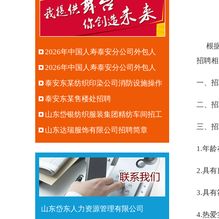
根据
2026年中国人寿泰安分公司外包人
招聘相
员 招募
2026年中国人寿泰安分公司外包人
一、招
员 招募
泰安东某纺织印染公司消防设施操作
员招聘
泰安东某售楼处招聘
二、招
山东岱银纺织服装集团精纺车间招工
三、招
简章
山东达瑞服饰有限公司招聘简章
1.年
2.具
3.具
山东岱东人力资源管理有限公司
4.热