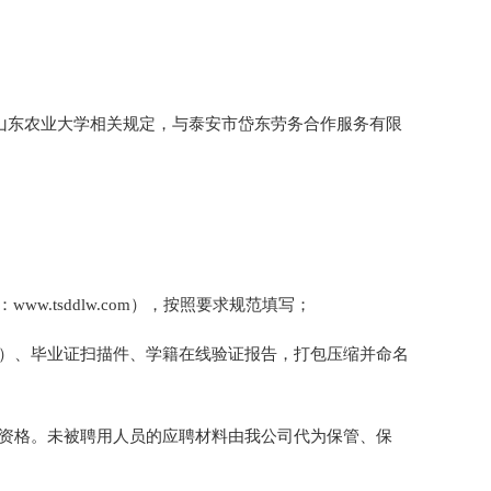
执行山东农业大学相关规定，与泰安市岱东劳务合作服务有限
w.tsddlw.com），按照要求规范填写；
页）、毕业证扫描件、学籍在线验证报告，打包压缩并命名
用资格。未被聘用人员的应聘材料由我公司代为保管、保