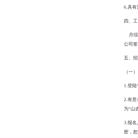
6.具
四、工
月综合
公司签
五、招
（一）
1.登
2.有
为“山农
3.报
密，恕