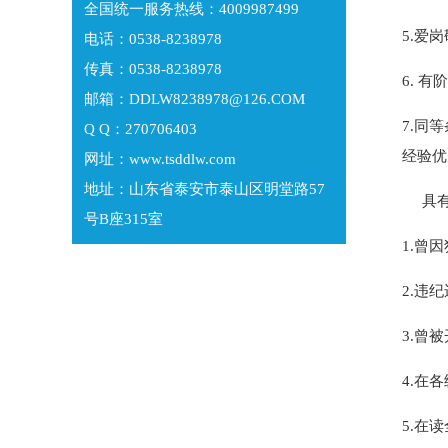
全国统一服务热线：4009987499
5.爱
电话：0538-8238978
传真：0538-8238978
6. 
邮箱：DDLW8238978@126.COM
7.同
Q Q：270706403
经验优
网址：www.tsddlw.com
地址：山东省泰安市泰山区明堂路57
具有
号B座315室
1.曾
2.违
3.曾
4.在
5.在