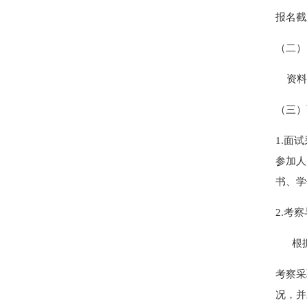
报名截
（二）
资料
（三）
1.面
参加人
书、学
2.考
根据面
考察采
况，并